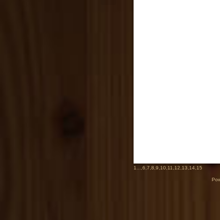
1
...,
6
,
7
,
8
,
9
,
10
,
11
,
12
,
13
,
14
,
15
Pow