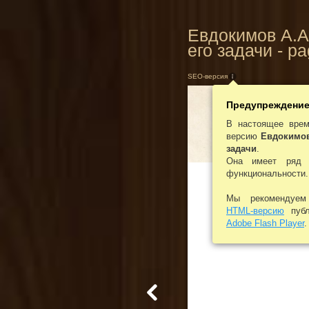
Евдокимов А.А
его задачи - p
SEO-версия
Предупреждени
В настоящее врем
версию
Евдокимов
задачи
.
Она имеет ряд 
функциональности.
Мы рекомендуе
HTML-версию
публ
Adobe Flash Player
.